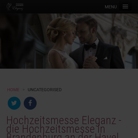
MENU
Home
Messeinfo
Messeprogramm
Aussteller
Aussteller werden
Impressionen
| Impressum || Datenschutz |
HOME
>
UNCATEGORISED
| Kontakt |
| Anfahrt |
Hochzeitsmesse Eleganz -
die Hochzeitsmesse in
Brandenburg an der Havel